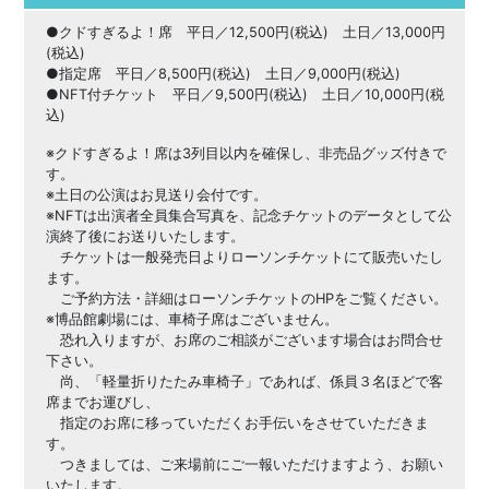
●クドすぎるよ！席 平日／12,500円(税込) 土日／13,000円
(税込)
●指定席 平日／8,500円(税込) 土日／9,000円(税込)
●NFT付チケット 平日／9,500円(税込) 土日／10,000円(税
込)
※クドすぎるよ！席は3列目以内を確保し、非売品グッズ付きで
す。
※土日の公演はお見送り会付です。
※NFTは出演者全員集合写真を、記念チケットのデータとして公
演終了後にお送りいたします。
チケットは一般発売日よりローソンチケットにて販売いたし
ます。
ご予約方法・詳細はローソンチケットのHPをご覧ください。
※博品館劇場には、車椅子席はございません。
恐れ入りますが、お席のご相談がございます場合はお問合せ
下さい。
尚、「軽量折りたたみ車椅子」であれば、係員３名ほどで客
席までお運びし、
指定のお席に移っていただくお手伝いをさせていただきま
す。
つきましては、ご来場前にご一報いただけますよう、お願い
いたします。