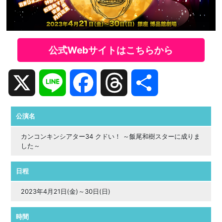
公式Webサイトはこちらから
X
Line
Facebook
Threads
共
有
公演名
カンコンキンシアター34 クドい！ ～飯尾和樹スターに成りま
した～
日程
2023年4月21日(金)～30日(日)
時間