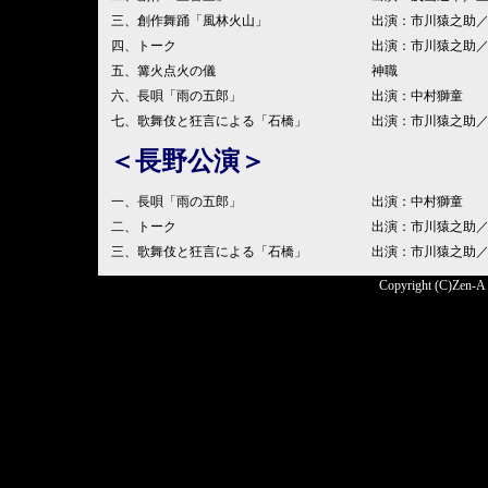
三、創作舞踊「風林火山」
出演：市川猿之助
四、トーク
出演：市川猿之助
五、篝火点火の儀
神職
六、長唄「雨の五郎」
出演：中村獅童
七、歌舞伎と狂言による「石橋」
出演：市川猿之助
＜長野公演＞
一、長唄「雨の五郎」
出演：中村獅童
二、トーク
出演：市川猿之助
三、歌舞伎と狂言による「石橋」
出演：市川猿之助
Copyright (C)Zen-A 