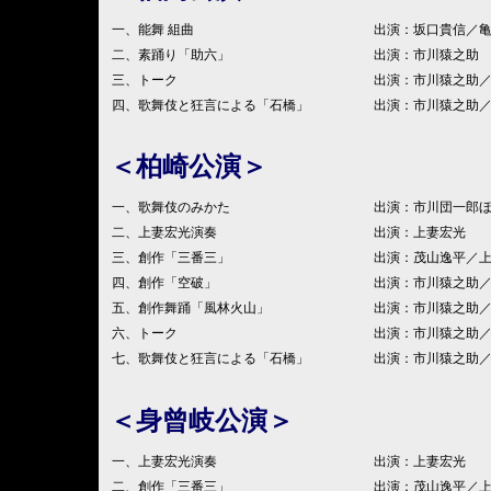
一、能舞 組曲
出演：坂口貴信／
二、素踊り「助六」
出演：市川猿之助
三、トーク
出演：市川猿之助
四、歌舞伎と狂言による「石橋」
出演：市川猿之助
＜柏崎公演＞
一、歌舞伎のみかた
出演：市川団一郎
二、上妻宏光演奏
出演：上妻宏光
三、創作「三番三」
出演：茂山逸平／
四、創作「空破」
出演：市川猿之助
五、創作舞踊「風林火山」
出演：市川猿之助
六、トーク
出演：市川猿之助
七、歌舞伎と狂言による「石橋」
出演：市川猿之助
＜身曾岐公演＞
一、上妻宏光演奏
出演：上妻宏光
二、創作「三番三」
出演：茂山逸平／