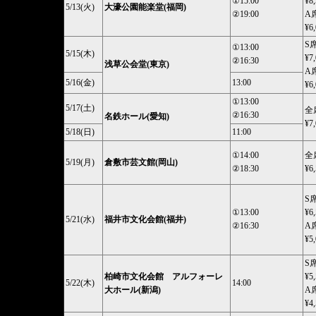
①15:00
¥8
5/13(火)
大濠公園能楽堂(福岡)
②19:00
A
¥6
S
①13:00
5/15(木)
¥7
②16:30
浅草公会堂(東京)
A
5/16(金)
13:00
¥6
①13:00
5/17(土)
全
②16:30
名鉄ホール(愛知)
¥7
5/18(日)
11:00
①14:00
全
5/19(月)
倉敷市芸文館(岡山)
②18:30
¥6
S
①13:00
¥6
5/21(水)
福井市文化会館(福井)
②16:30
A
¥5
S
柏崎市文化会館 アルフォーレ
¥5
5/22(木)
14:00
大ホール(新潟)
A
¥4