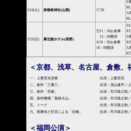
S
¥9
5/24(土)
身曾岐神社(山梨)
17:30
A
¥8
S
①11：30お食事
¥3
13：00開演
S
5/25(日)
犀北館ホテル(長野)
②16：30お食事
¥2
18：00開演
A
¥2
＜京都、浅草、名古屋、倉敷、
一、上妻宏光演奏
出演：上妻宏光
二、創作「三番三」
出演：茂山逸平／
三、創作「空破」
出演：市川猿之助
四、創作舞踊「風林火山」
出演：市川猿之助
五、トーク
出演：市川猿之助
六、歌舞伎と狂言による「石橋」
出演：市川猿之助
＜福岡公演＞