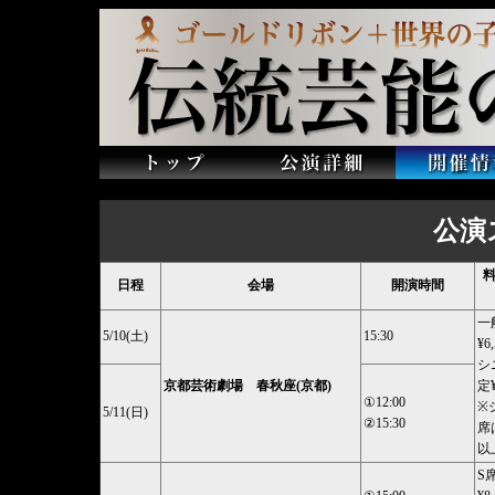
公演
料
日程
会場
開演時間
一
5/10(土)
15:30
¥6
シ
京都芸術劇場 春秋座(京都)
定¥
①12:00
※
5/11(日)
②15:30
席
以
S