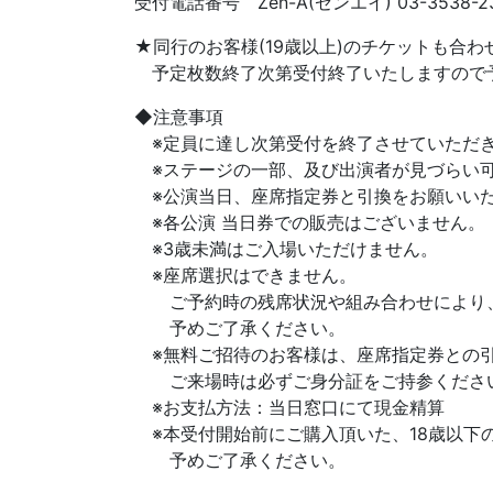
受付電話番号 Zen-A(ゼンエイ) 03-3538-230
★同行のお客様(19歳以上)のチケットも合
予定枚数終了次第受付終了いたしますので
◆注意事項
※定員に達し次第受付を終了させていただ
※ステージの一部、及び出演者が見づらい
※公演当日、座席指定券と引換をお願いい
※各公演 当日券での販売はございません。
※3歳未満はご入場いただけません。
※座席選択はできません。
ご予約時の残席状況や組み合わせにより、お
予めご了承ください。
※無料ご招待のお客様は、座席指定券との引
ご来場時は必ずご身分証をご持参くださ
※お支払方法：当日窓口にて現金精算
※本受付開始前にご購入頂いた、18歳以下
予めご了承ください。