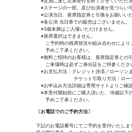
※定員に達し次第受付を終了させていただ
※ステージの一部、及び出演者が見づらい
※公演当日、座席指定券と引換をお願いい
※各公演 当日券での販売はございません。
※3歳未満はご入場いただけません。
※座席選択はできません。
ご予約時の残席状況や組み合わせにより、お
予めご了承ください。
※無料ご招待のお客様は、座席指定券との引
ご来場時は必ずご身分証をご持参くださ
※お支払方法：クレジット決済／ローソン
チケット引取り方法：ローソンま
※お申込み方法詳細は専用サイトよりご確
※本受付開始前にご購入頂いた、18歳以下
予めご了承ください。
〔お電話でのご予約方法〕
下記のお電話番号にてご予約を受付いたしま