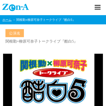
ホーム
関根勤×柳原可奈子トークライブ『酷白5』
公演名
関根勤×柳原可奈子トークライブ『酷白5』