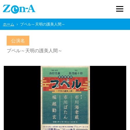
ホーム
プペル～天明の護美人間～
公演名
プペル～天明の護美人間～