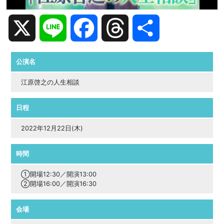
X
Line
Facebook
Threads
共
有
公演名
江原啓之の人生相談
日程
2022年12月22日(木)
時間
①開場12:30／開演13:00
②開場16:00／開演16:30
会場