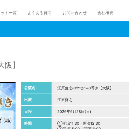
ケット一覧
よくある質問
お問い合わせ
会社概要
大阪】
公演名
江原啓之の幸せへの導き【大阪】
出演
江原啓之
日程
2026年6月28日(日)
時間
①開場11:30／開演12:30
②開場15:00／開演16:00