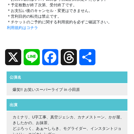
＊予定枚数が終了次第、受付終了です。
＊お支払い後のキャンセル・変更はできません。
＊営利目的の転売は禁止です。
＊チケットのご予約に関する利用規約を必ずご確認下さい。
利用規約はコチラ
X
Line
Facebook
Threads
共
有
公演名
爆笑!! お笑いスーパーライブ in 小田原
出演
カミナリ、U字工事、真空ジェシカ、カナメストーン、かが屋、
きしたかの、お抹茶、
どぶろっく、あぁ〜しらき、モグライダー、インスタントジョ