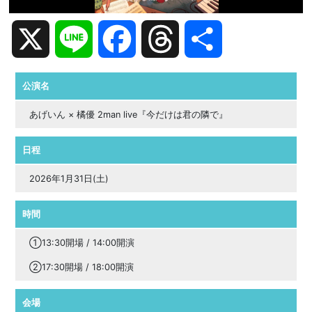
X
Line
Facebook
Threads
共
有
公演名
あげいん × 橘優 2man live『今だけは君の隣で』
日程
2026年1月31日(土)
時間
①13:30開場 / 14:00開演
②17:30開場 / 18:00開演
会場