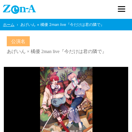
ホーム
あげいん × 橘優 2man live『今だけは君の隣で』
公演名
あげいん × 橘優 2man live『今だけは君の隣で』