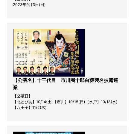
2023年9月3日(日)
【公演名】十三代目 市川團十郎白猿襲名披露巡
業
【公演日】
【北とぴあ】10/14(土)【市川】10/15(日)【水戸】10/18(水)
【八王子】11/2(木)